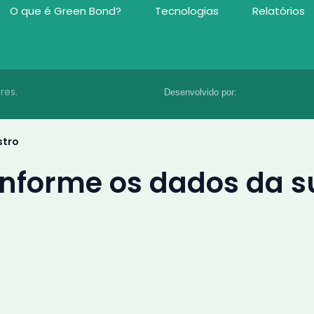
O que é Green Bond?
Tecnologias
Relatórios
res.
Desenvolvido por:
stro
onforme os dados da s