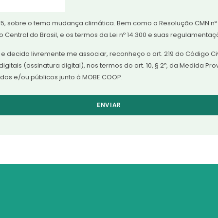
05, sobre o tema mudança climática. Bem como a Resolução CMN nº
o Central do Brasil, e os termos da Lei nº 14.300 e suas regulamenta
 decido livremente me associar, reconheço o art. 219 do Código Civ
gitais (assinatura digital), nos termos do art. 10, § 2º, da Medida Pr
ados e/ou públicos junto à MOBE COOP.
ENVIAR