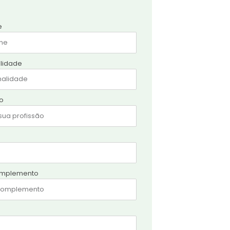
e
lidade
ão
mplemento