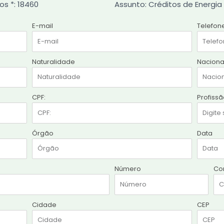
os *: 18460
Assunto: Créditos de Energia
E-mail
Telefon
Naturalidade
Naciona
CPF:
Profiss
Órgão
Data
Número
Co
Cidade
CEP