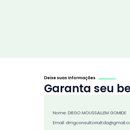
Ir
para
o
conteúdo
Deixe suas informações
Garanta seu be
Nome: DIEGO MOUSSALLEM GOMIDE
Email: dmgconsultorialtda@gmail.